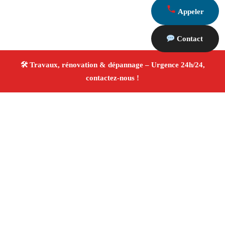
Appeler
Contact
À propos Travaux Rénovation 13
Entreprise de rénovation La Fare Les Oliviers
Travaux
de rénovation
Tous corps d’état
Finitions soignées
✚ Avis Positifs
4.8/5 ☆ Avis
Adresse : La Fare Les Oliviers 13580