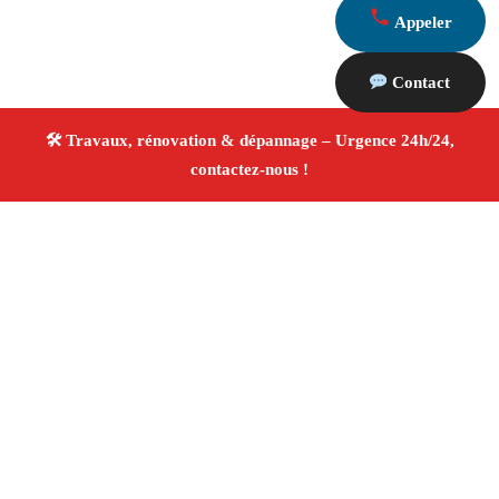
Appeler
Contact
À propos Travaux Rénovation 13
Entreprise de rénovation La Fare Les Oliviers
Travaux
de rénovation
Tous corps d’état
Finitions soignées
✚ Avis Positifs
4.8/5 ☆ Avis
Adresse : La Fare Les Oliviers 13580