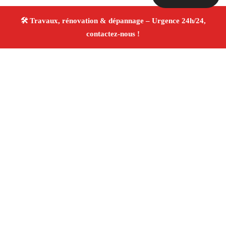
À propos Travaux Rénovation 13
Entreprise de rénovation Marseille
Rénovation
intérieure et extérieure
Entreprise tous corps d’état
Devis gratuit
4.8/5 ☆ Avis
Adresse : Marseille
Téléphone :
06 28 31 86 20