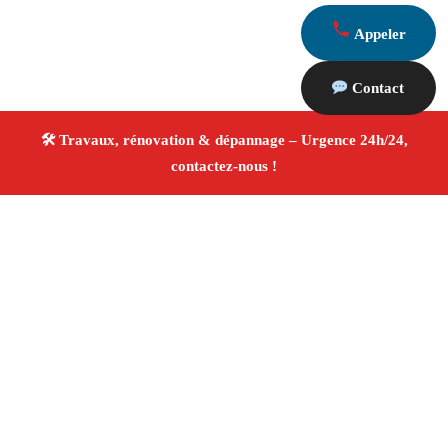
Appeler
Contact
À propos Travaux Rénovation 13
Entreprise de rénovation Noves
Travaux de rénovation
Tous corps d’état
Finitions soignées ✚ Avis Positifs
4.8/5 ☆ Avis