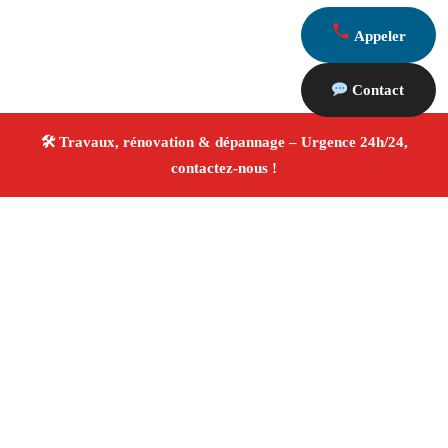
Appeler
Contact
À propos Travaux Rénovation 13
Entreprise de rénovation Rognonas
Travaux de
rénovation
Tous corps d’état
Finitions soignées ✚
Avis Positifs
4.8/5 ☆ Avis