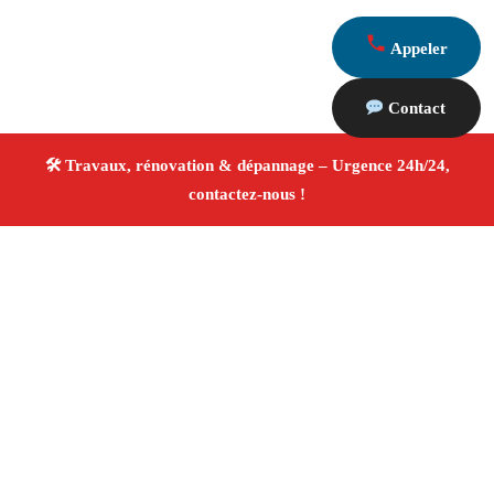
Appeler
Contact
À propos Travaux Rénovation 13
Entreprise de rénovation Rognonas
Travaux de
rénovation
Tous corps d’état
Finitions soignées ✚
Avis Positifs
4.8/5 ☆ Avis