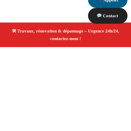
Appeler
Contact
À propos Travaux Rénovation 13
Entreprise de rénovation Tarascon
Travaux de
rénovation
Tous corps d’état
Finitions soignées ✚
Avis Positifs
4.8/5 ☆ Avis
Adresse : Tarascon 13150