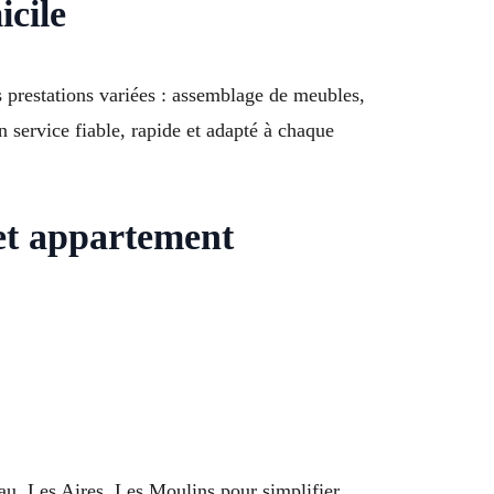
icile
 prestations variées : assemblage de meubles,
n service fiable, rapide et adapté à chaque
et appartement
u, Les Aires, Les Moulins pour simplifier