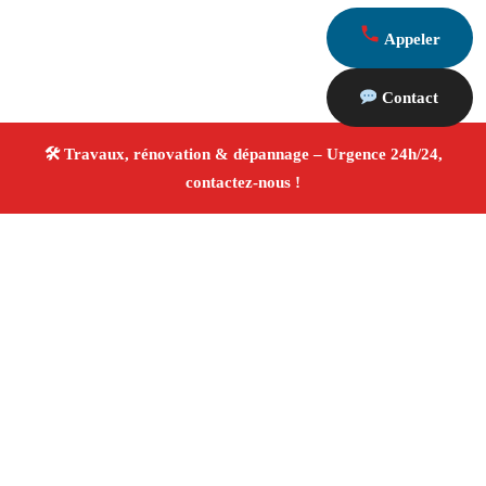
Appeler
Contact
À propos Travaux Rénovation 13
Entreprise de rénovation Saint Etienne Du Gres
Travaux de rénovation
Tous corps d’état
Finitions
soignées ✚ Avis Positifs
4.8/5 ☆ Avis