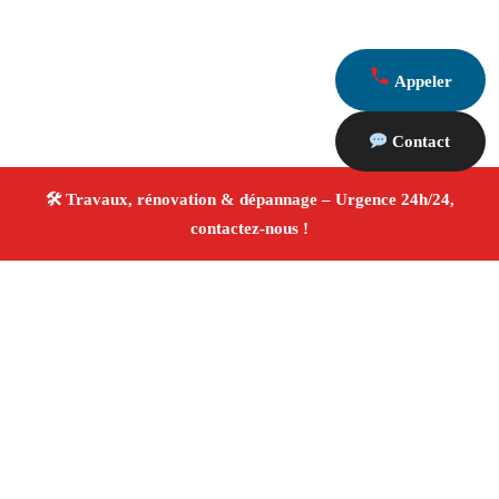
Appeler
Contact
À propos Travaux Rénovation 13
Entreprise de rénovation Marseille 13010
Rénovation
intérieure et extérieure
Travaux tous corps d’état
Artisans qualifiés
Devis travaux gratuit
4/5 ☆ Avis