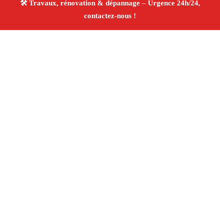
À propos Travaux Rénovation 13
Entreprise de rénovation Marseille 13010
Rénovation
intérieure et extérieure
Travaux tous corps d’état
Artisans qualifiés
Devis travaux gratuit
4/5 ☆ Avis
Vérifiés®
Adresse : Marseille 13010
Téléphone :
06 28 31 86 20