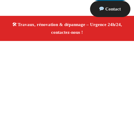
Contact
À propos Travaux Rénovation 13
Entreprise de rénovation Marseille 13010
Rénovation
intérieure et extérieure
Travaux tous corps d’état
Artisans qualifiés
Devis travaux gratuit
4/5 ☆ Avis
Vérifiés®
Adresse : Marseille 13010