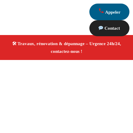
Appeler
Contact
À propos Travaux Rénovation 13
Entreprise de rénovation Marseille 13010
Rénovation
intérieure et extérieure
Travaux tous corps d’état
Artisans qualifiés
Devis travaux gratuit
4/5 ☆ Avis
Vérifiés®