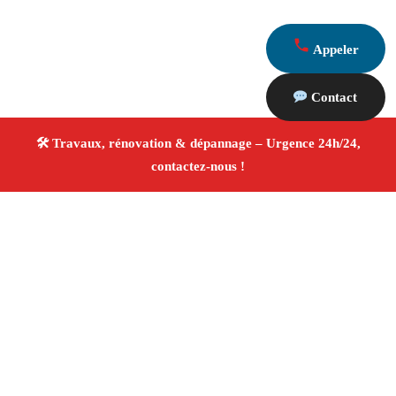
Appeler
Contact
À propos Travaux Rénovation 13
Entreprise de rénovation Marseille 13008
Rénovation
intérieure et extérieure
Travaux tous corps d’état
Artisans qualifiés
Devis travaux gratuit
4/5 ☆ Avis