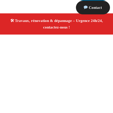
Contact
À propos Travaux Rénovation 13
Entreprise de rénovation Marseille 13008
Rénovation
intérieure et extérieure
Travaux tous corps d’état
Artisans qualifiés
Devis travaux gratuit
4/5 ☆ Avis
Vérifiés®
Adresse : Marseille 13008