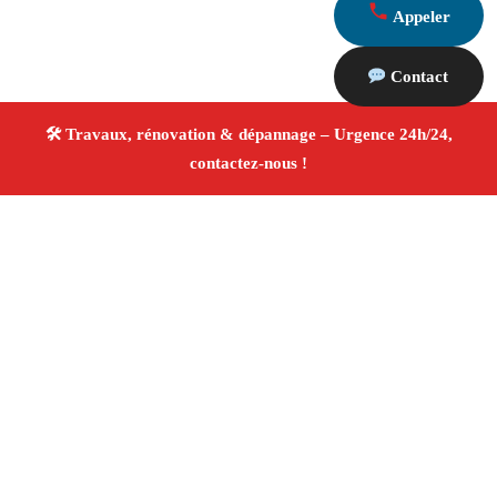
Appeler
Contact
À propos Travaux Rénovation 13
Entreprise de rénovation Peyrolles En Provence
Travaux de rénovation
Tous corps d’état
Finitions
soignées ✚ Avis Positifs
4.8/5 ☆ Avis
Adresse : Peyrolles En Provence 13860