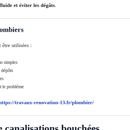
luide et éviter les dégâts
.
lombiers
être utilisées :
ns simples
 dépôts
es
t le problème
https://travaux-renovation-13.fr/plombier/
 canalisations bouchées