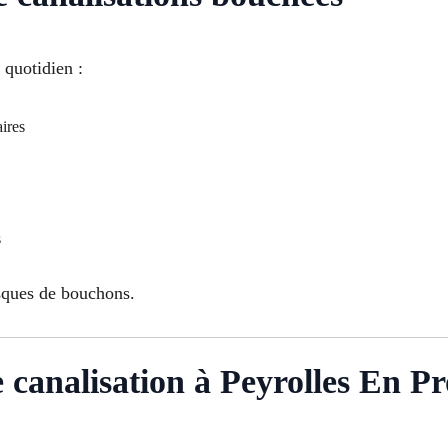
 quotidien :
ires
s
isques de bouchons.
canalisation à Peyrolles En P