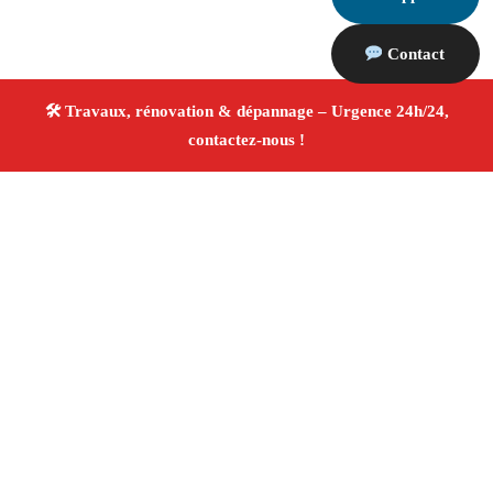
Contact
À propos Travaux Rénovation 13
Entreprise de rénovation Gignac La Nerthe
Travaux
de rénovation
Tous corps d’état
Finitions soignées
✚ Avis Positifs
4.8/5 ☆ Avis
Adresse : Gignac La Nerthe 13180