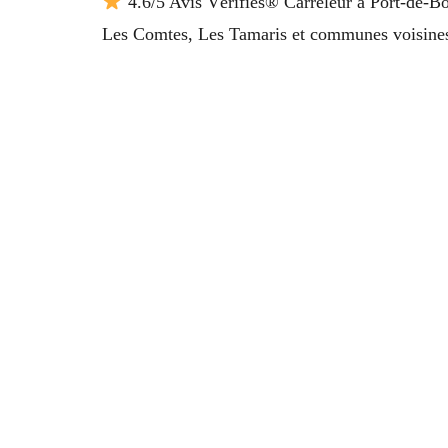
4.6/5 Avis Vérifiés® Carreleur à Port-de-Bo
Les Comtes, Les Tamaris et communes voisine