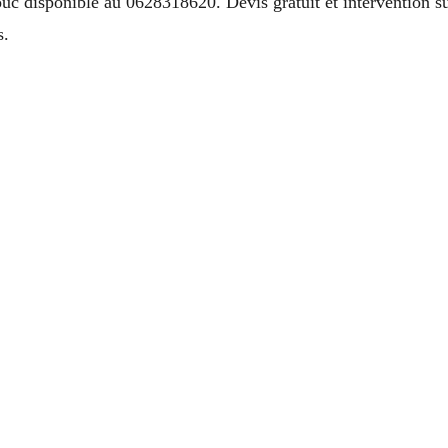
uc disponible au 0628318620. Devis gratuit et intervention s
s.