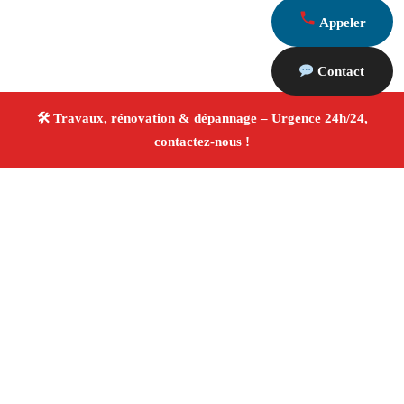
Appeler
Contact
À propos Travaux Rénovation 13
Entreprise de rénovation Port De Bouc
Travaux de
rénovation
Tous corps d’état
Finitions soignées ✚
Avis Positifs
4.8/5 ☆ Avis
Adresse : Port De Bouc 13110