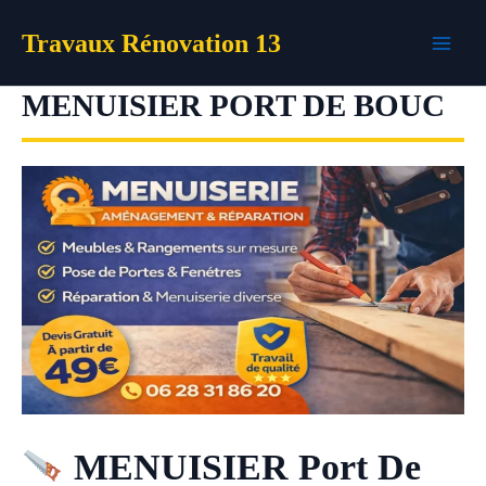
Aller
Travaux Rénovation 13
au
contenu
MENUISIER PORT DE BOUC
MENUISIER Port De