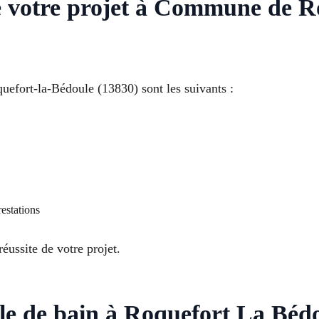
de votre projet à Commune de R
uefort-la-Bédoule (13830) sont les suivants :
estations
éussite de votre projet.
lle de bain à Roquefort La Béd