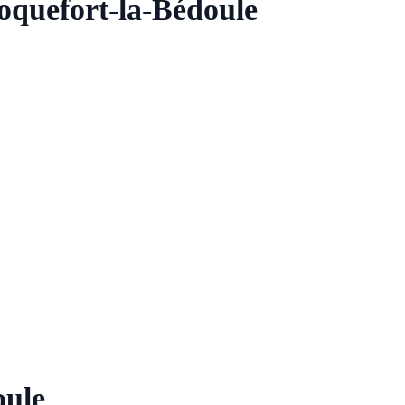
oquefort-la-Bédoule
oule