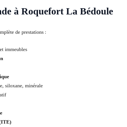
ade à Roquefort La Bédoule
plète de prestations :
et immeubles
on
rique
e, siloxane, minérale
atif
e
 (ITE)