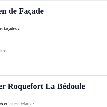
en de Façade
os façades :
iens
ier Roquefort La Bédoule
rs et les matériaux :