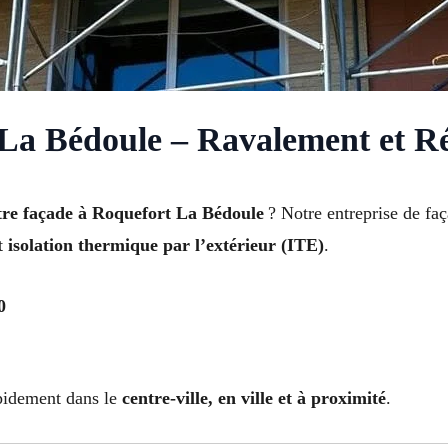
La Bédoule – Ravalement et R
tre façade à Roquefort La Bédoule
? Notre entreprise de faç
et
isolation thermique par l’extérieur (ITE)
.
0
apidement dans le
centre-ville, en ville et à proximité
.