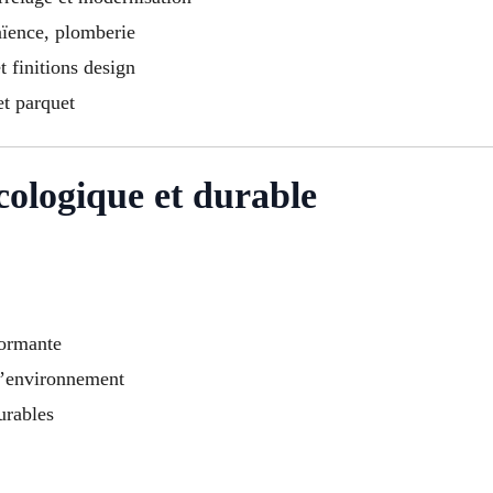
faïence, plomberie
t finitions design
et parquet
cologique et durable
formante
 l’environnement
urables