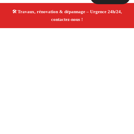
À propos Travaux Rénovation 13
Entreprise de rénovation Saint Chamas
Travaux de
rénovation
Tous corps d’état
Finitions soignées ✚
Avis Positifs
4.8/5 ☆ Avis
Adresse : Saint Chamas 13250
Téléphone :
06 28 31 86 20