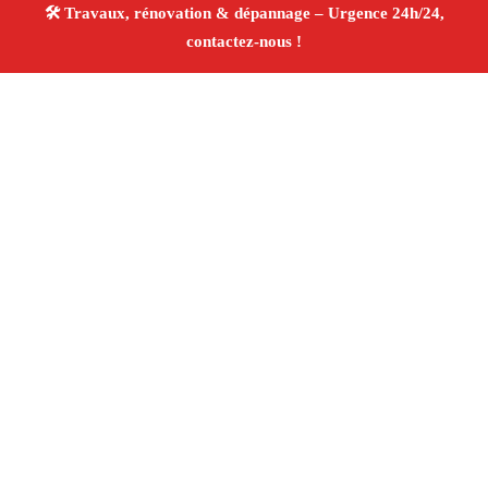
À propos Travaux Rénovation 13
Entreprise de rénovation Saint Chamas
Travaux de
rénovation
Tous corps d’état
Finitions soignées ✚
Avis Positifs
4.8/5 ☆ Avis
Adresse : Saint Chamas 13250
Téléphone :
06 28 31 86 20
Horaires :