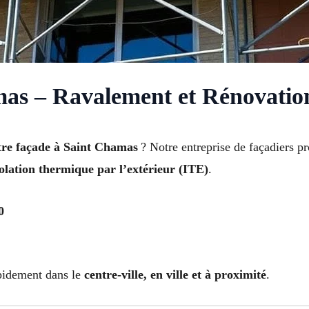
as – Ravalement et Rénovatio
tre façade à Saint Chamas
? Notre entreprise de façadiers pr
solation thermique par l’extérieur (ITE)
.
0
apidement dans le
centre-ville, en ville et à proximité
.