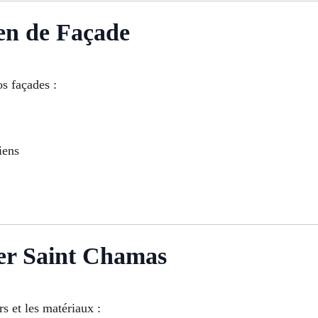
en de Façade
os façades :
iens
ier Saint Chamas
rs et les matériaux :