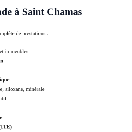
ade à Saint Chamas
plète de prestations :
et immeubles
on
rique
e, siloxane, minérale
atif
e
 (ITE)