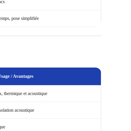
ocs
emps, pose simplifiée
sage / Avantages
ix, thermique et acoustique
solation acoustique
que