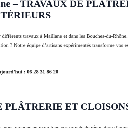
ane – TRAVAUX DE PLÂTRE
TÉRIEURS
er différents travaux à Maillane et dans les Bouches-du-Rhône
tion ? Notre équipe d’artisans expérimentés transforme vos esp
ujourd’hui : 06 28 31 86 20
 PLÂTRERIE ET CLOISONS 
ls, nous prenons en main tous vos projets de rénovation d’ouv