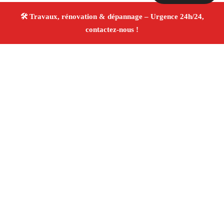
À propos Travaux Rénovation 13
Entreprise de rénovation Saint Esteve Janson
Travaux
de rénovation
Tous corps d’état
Finitions soignées
✚ Avis Positifs
4.8/5 ☆ Avis
Adresse : Saint Esteve Janson 13610
Téléphone :
06 28 31 86 20
Horaires :