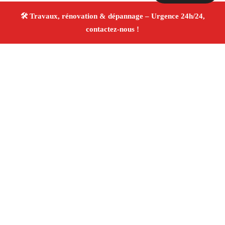
À propos Travaux Rénovation 13
Entreprise de rénovation Marseille
Rénovation
intérieure et extérieure
Entreprise tous corps d’état
Devis gratuit
4.8/5 ☆ Avis
Adresse : Marseille
Téléphone :
06 28 31 86 20
Horaires :