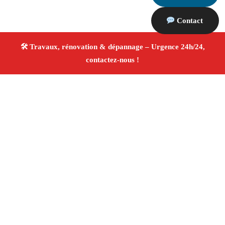
Contact
À propos Travaux Rénovation 13
Entreprise de rénovation Marseille
Rénovation
intérieure et extérieure
Entreprise tous corps d’état
Devis gratuit
4.8/5 ☆ Avis
Adresse : Marseille