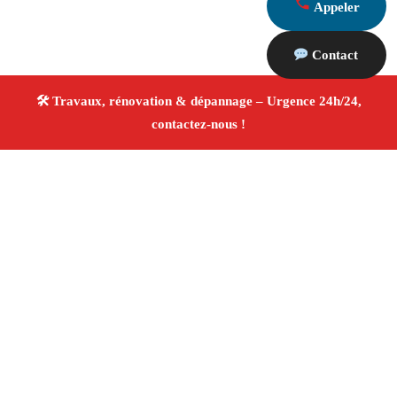
Appeler
Contact
À propos Travaux Rénovation 13
Entreprise de rénovation Saint Pierre De Mezoargues
Travaux de rénovation
Tous corps d’état
Finitions
soignées ✚ Avis Positifs
4.8/5 ☆ Avis
Adresse : Saint Pierre De Mezoargues 13150