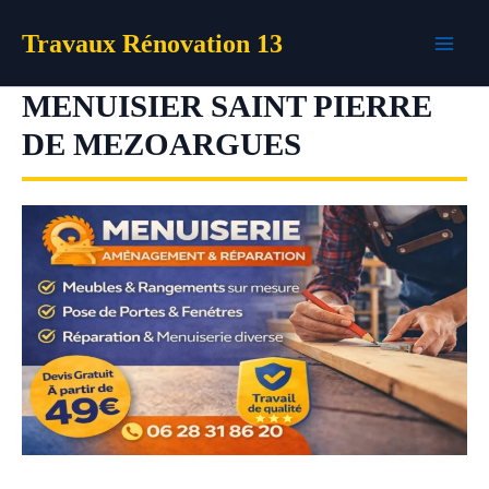
Aller
Travaux Rénovation 13
au
contenu
MENUISIER SAINT PIERRE
DE MEZOARGUES