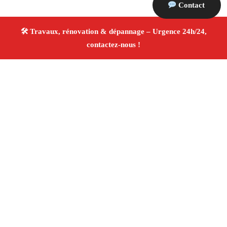
Contact
À propos Travaux Rénovation 13
Entreprise de rénovation Saint Antonin Sur Bayon
Travaux de rénovation
Tous corps d’état
Finitions
soignées ✚ Avis Positifs
4.8/5 ☆ Avis
Adresse : Saint Antonin Sur Bayon 13100
Téléphone :
06 28 31 86 20