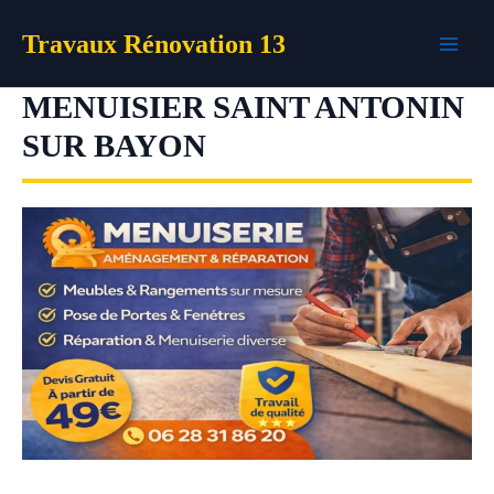
Aller
Travaux Rénovation 13
au
contenu
MENUISIER SAINT ANTONIN
SUR BAYON