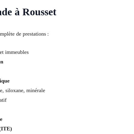
ade à Rousset
plète de prestations :
et immeubles
on
rique
e, siloxane, minérale
atif
e
 (ITE)