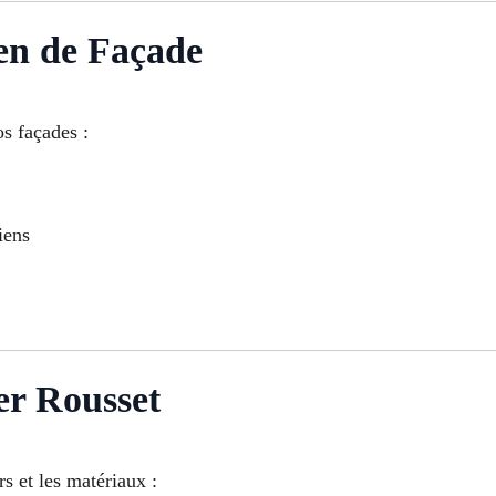
en de Façade
os façades :
iens
er Rousset
rs et les matériaux :