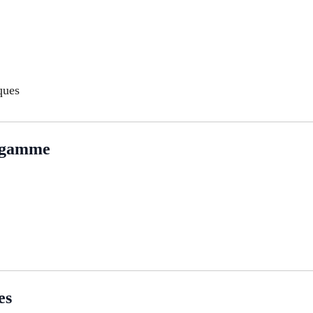
ques
e gamme
es