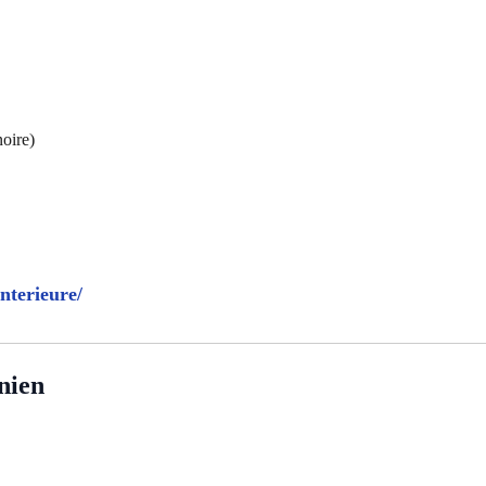
noire)
nterieure/
nien