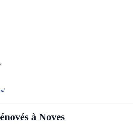
²
ux/
énovés à Noves