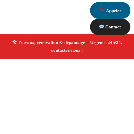
Appeler
Contact
À propos Travaux Rénovation 13
Entreprise de rénovation Cuges Les Pins
Travaux de
rénovation
Tous corps d’état
Finitions soignées ✚
Avis Positifs
4.8/5 ☆ Avis