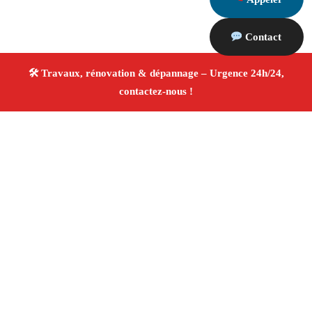
Contact
À propos Travaux Rénovation 13
Entreprise de rénovation Cuges Les Pins
Travaux de
rénovation
Tous corps d’état
Finitions soignées ✚
Avis Positifs
4.8/5 ☆ Avis
Adresse : Cuges Les Pins 13780