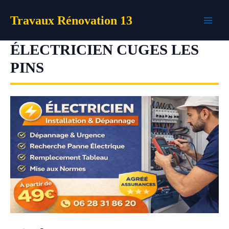
Aller
Travaux Rénovation 13
au
contenu
ÉLECTRICIEN CUGES LES
PINS