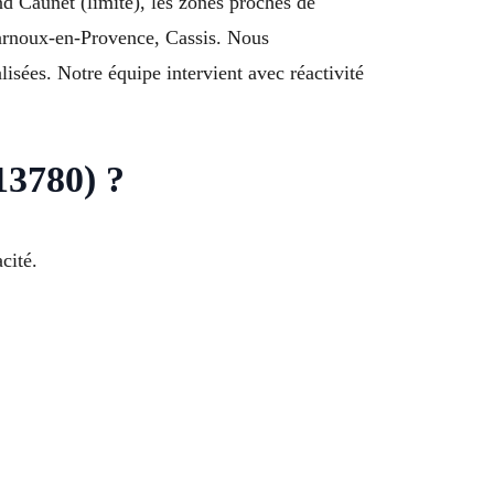
d Caunet (limite), les zones proches de
Carnoux-en-Provence, Cassis. Nous
sées. Notre équipe intervient avec réactivité
13780) ?
cité.