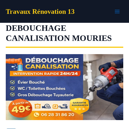
Aller
Travaux Rénovation 13
au
contenu
DEBOUCHAGE
CANALISATION MOURIES