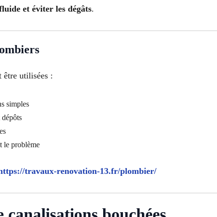
luide et éviter les dégâts
.
lombiers
être utilisées :
ns simples
 dépôts
es
t le problème
https://travaux-renovation-13.fr/plombier/
 canalisations bouchées