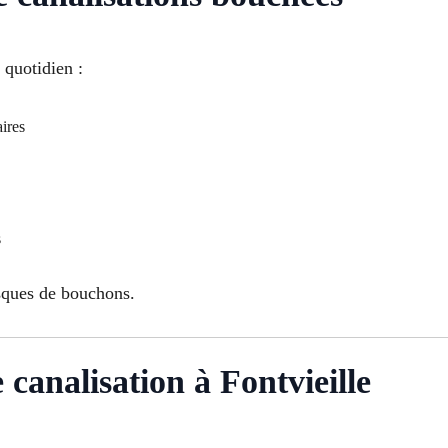
 quotidien :
ires
s
isques de bouchons.
analisation à Fontvieille