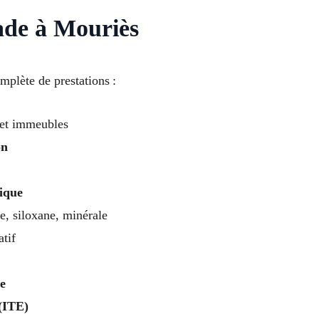
ade à Mouriès
plète de prestations :
et immeubles
on
rique
e, siloxane, minérale
atif
e
 (ITE)