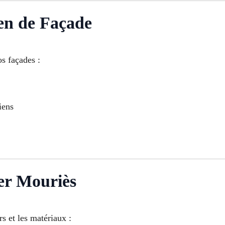
en de Façade
os façades :
iens
er Mouriès
rs et les matériaux :