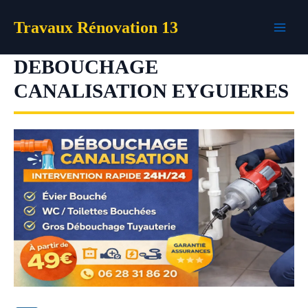
Aller
Travaux Rénovation 13
au
contenu
DEBOUCHAGE
CANALISATION EYGUIERES