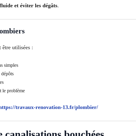
luide et éviter les dégâts
.
lombiers
être utilisées :
ns simples
 dépôts
es
t le problème
https://travaux-renovation-13.fr/plombier/
 canalisations bouchées