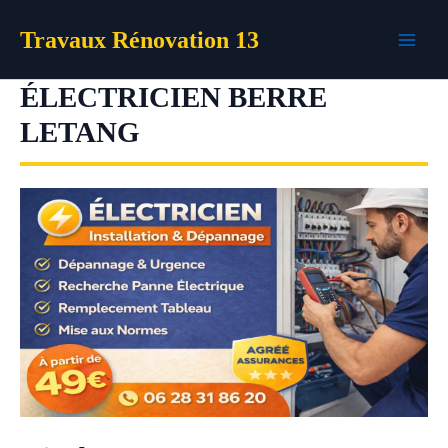
Aller
Travaux Rénovation 13
au
contenu
ÉLECTRICIEN BERRE
LETANG