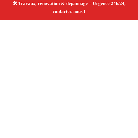
À propos Travaux Rénovation 13
Entreprise de rénovation Marseille
Rénovation
intérieure et extérieure
Entreprise tous corps d’état
Devis gratuit
4.8/5 ☆ Avis
Adresse : Marseille
Téléphone :
06 28 31 86 20
Horaires :