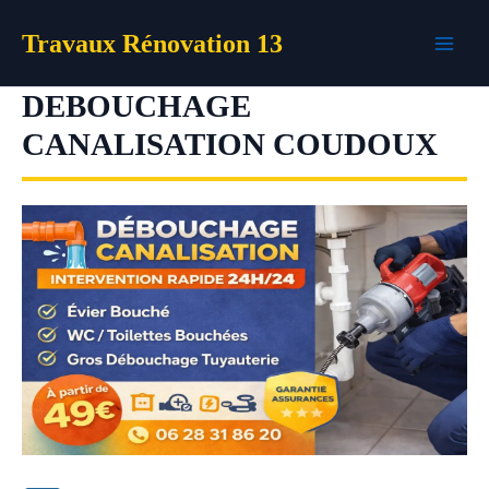
Aller
Travaux Rénovation 13
au
contenu
DEBOUCHAGE
CANALISATION COUDOUX