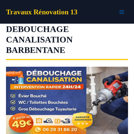
Aller
Travaux Rénovation 13
au
contenu
DEBOUCHAGE
CANALISATION
BARBENTANE