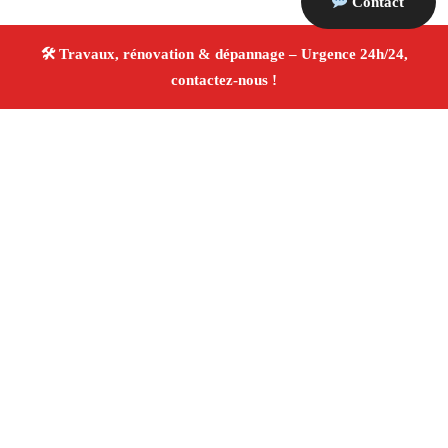
Contact
À propos Travaux Rénovation 13
Entreprise de rénovation Marseille 13015
Rénovation
intérieure et extérieure
Travaux tous corps d’état
Artisans qualifiés
Devis travaux gratuit
4/5 ☆ Avis
Vérifiés®
Adresse : Marseille 13015
Téléphone :
06 28 31 86 20