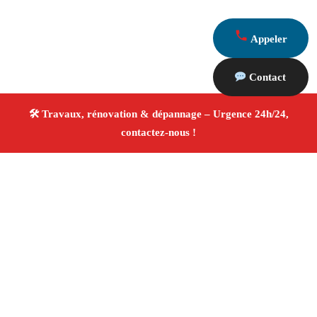
Appeler
Contact
À propos Travaux Rénovation 13
Entreprise de rénovation Chateauneuf Le Rouge
Travaux de rénovation
Tous corps d’état
Finitions
soignées ✚ Avis Positifs
4.8/5 ☆ Avis