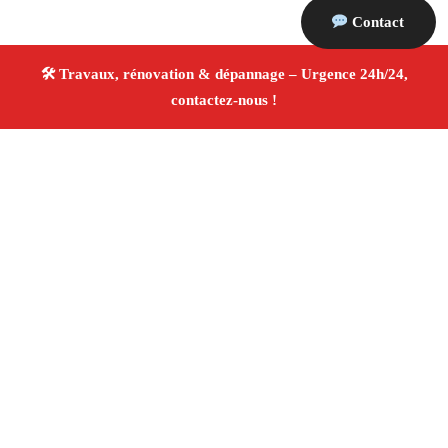
Contact
À propos Travaux Rénovation 13
Entreprise de rénovation Marseille 13011
Rénovation
intérieure et extérieure
Travaux tous corps d’état
Artisans qualifiés
Devis travaux gratuit
4/5 ☆ Avis
Vérifiés®
Adresse : Marseille 13011