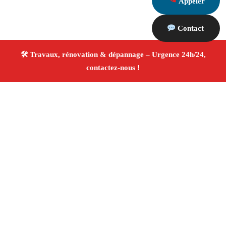
Appeler
Contact
À propos Travaux Rénovation 13
Entreprise de rénovation Marseille
Rénovation
intérieure et extérieure
Entreprise tous corps d’état
Devis gratuit
4.8/5 ☆ Avis
Adresse : Marseille